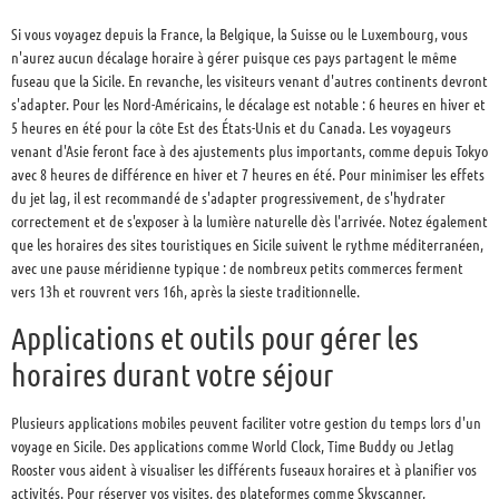
Si vous voyagez depuis la France, la Belgique, la Suisse ou le Luxembourg, vous
n'aurez aucun décalage horaire à gérer puisque ces pays partagent le même
fuseau que la Sicile. En revanche, les visiteurs venant d'autres continents devront
s'adapter. Pour les Nord-Américains, le décalage est notable : 6 heures en hiver et
5 heures en été pour la côte Est des États-Unis et du Canada. Les voyageurs
venant d'Asie feront face à des ajustements plus importants, comme depuis Tokyo
avec 8 heures de différence en hiver et 7 heures en été. Pour minimiser les effets
du jet lag, il est recommandé de s'adapter progressivement, de s'hydrater
correctement et de s'exposer à la lumière naturelle dès l'arrivée. Notez également
que les horaires des sites touristiques en Sicile suivent le rythme méditerranéen,
avec une pause méridienne typique : de nombreux petits commerces ferment
vers 13h et rouvrent vers 16h, après la sieste traditionnelle.
Applications et outils pour gérer les
horaires durant votre séjour
Plusieurs applications mobiles peuvent faciliter votre gestion du temps lors d'un
voyage en Sicile. Des applications comme World Clock, Time Buddy ou Jetlag
Rooster vous aident à visualiser les différents fuseaux horaires et à planifier vos
activités. Pour réserver vos visites, des plateformes comme Skyscanner,