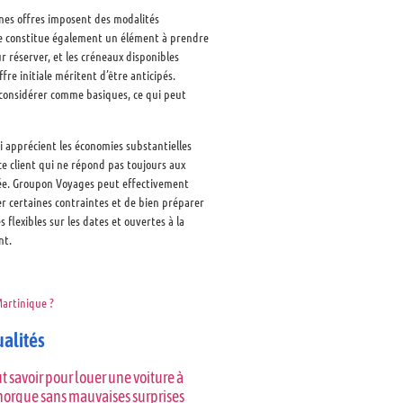
ines offres imposent des modalités
tée constitue également un élément à prendre
 réserver, et les créneaux disponibles
re initiale méritent d’être anticipés.
 considérer comme basiques, ce qui peut
ui apprécient les économies substantielles
ice client qui ne répond pas toujours aux
mée. Groupon Voyages peut effectivement
er certaines contraintes et de bien préparer
flexibles sur les dates et ouvertes à la
nt.
Martinique ?
ualités
t savoir pour louer une voiture à
orque sans mauvaises surprises