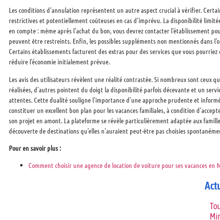
Les conditions d’annulation représentent un autre aspect crucial à vérifier. Certa
restrictives et potentiellement coûteuses en cas d’imprévu. La disponibilité limi
en compte : même après l’achat du bon, vous devrez contacter l’établissement pour
peuvent être restreints. Enfin, les possibles suppléments non mentionnés dans l’off
Certains établissements facturent des extras pour des services que vous pourriez
réduire l’économie initialement prévue.
Les avis des utilisateurs révèlent une réalité contrastée. Si nombreux sont ceux q
réalisées, d’autres pointent du doigt la disponibilité parfois décevante et un serv
attentes. Cette dualité souligne l’importance d’une approche prudente et infor
constituer un excellent bon plan pour les vacances familiales, à condition d’accept
son projet en amont. La plateforme se révèle particulièrement adaptée aux familles 
découverte de destinations qu’elles n’auraient peut-être pas choisies spontanéme
Pour en savoir plus :
Comment choisir une agence de location de voiture pour ses vacances en 
Act
Tou
Min