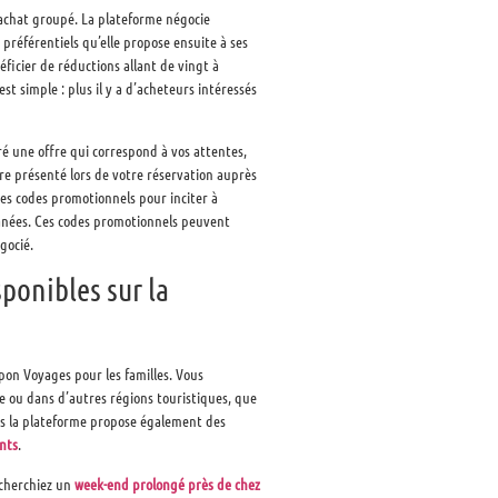
achat groupé. La plateforme négocie
 préférentiels qu’elle propose ensuite à ses
ficier de réductions allant de vingt à
st simple : plus il y a d’acheteurs intéressés
ré une offre qui correspond à vos attentes,
re présenté lors de votre réservation auprès
des codes promotionnels pour inciter à
tanées. Ces codes promotionnels peuvent
gocié.
ponibles sur la
pon Voyages pour les familles. Vous
ce ou dans d’autres régions touristiques, que
ais la plateforme propose également des
nts
.
echerchiez un
week-end prolongé près de chez